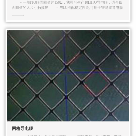
﹣一般ITO膜面阻值约150Ω，我司可生产10ΩITO导电膜，适合低
面阻值的大尺寸触摸屏 ﹣与LC搭配稳定性高,可用于智能窗导电膜
网格导电膜