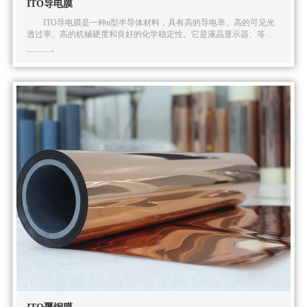
ITO导电膜
ITO导电膜是一种n型半导体材料，具有高的导电率、高的可见光
透过率、高的机械硬度和良好的化学稳定性。它是液晶显示器、等离
子显示器、电致发光显示器、触摸屏、太阳能电池以及其他电子仪表
的透明电极常用的薄膜材料。 产品主要参数： 面电阻：50～
500 Ω/□，面电阻均匀性：MD≤±3%，TD≤±6%，薄膜厚度：0.25～
0.188mm，线性度(MD)：≤1.5%，全光线透过率：≥88%，表面硬度(铅
笔硬度)：≥3H，热稳定性：(R-R0)/R: ±20%，热收缩率：MD≤1.0%，
TD≤0.8%，加热卷曲：≤10mm。