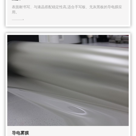
表面耐书写、与液晶搭配稳定性高,适合手写板、无灰黑板的导电膜应
用。
导电雾膜