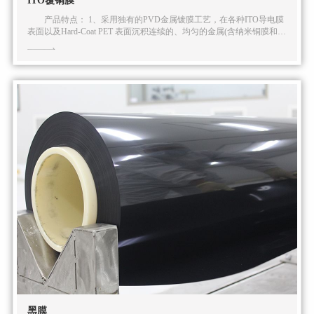
ITO覆铜膜
产品特点： 1、采用独有的PVD金属镀膜工艺，在各种ITO导电膜
表面以及Hard-Coat PET 表面沉积连续的、均匀的金属(含纳米铜膜和纳
米银膜)导电膜层，金属薄膜与原界面结合力好，大大减少针孔、脱膜
等现象，大幅提高后序制程的良品率; 2、采用导电金属膜(导电铜膜和
导电银膜)可制成窄边框(Narrow Bezel)和超窄边框(Slim Bezel)触控屏，
大大提高触控屏的有效显示区域比率(屏占比)，符合消费者对大屏显示
需求和便携性需求兼顾的发展趋势;3、采用真空镀膜工艺制成的纳米级
导电膜层，具有膜层致密、高附着力和低电阻率(方阻低于0.5 Ω·□)等特
点。 主要技术参数表： 表面阻抗值(方阻R1)：0.15-0.3 Ω·□，
膜层厚度(Thickness)180nm - 230nm ，附着力测试通过(adhesive force
test)：≥5B，百格刀，3M 600。
黑膜