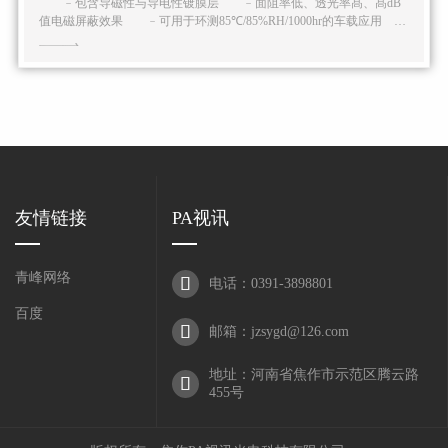
﹣包含导磁性与导电性镀膜层 ﹣面阻率低、透光率髙、髙dB
值电磁屏蔽效果 ﹣可用于环测85℃/85%RH/1000hr的车载应用
﹣客户导向的屏蔽膜设计与测试环境,与客户创建产品开发、验证的战
略合作关系
友情链接
PA视讯
青峰网络

电话：0391-3898801
百度

邮箱：jzsygd@126.com
地址：河南省焦作市示范区腾云路

455号