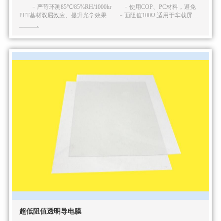
﹣严苛环测85℃/85%RH/1000hr ﹣使用COP、PC材料，避免
PET基材双屈效应、提升光学效果 ﹣面阻值100Ω,适用于车载屏蔽
膜
超低阻值透明导电膜